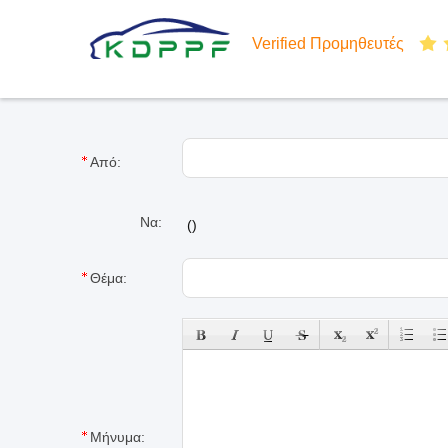
Verified Προμηθευτές
Από:
Να:
(
)
Θέμα:
Μήνυμα: