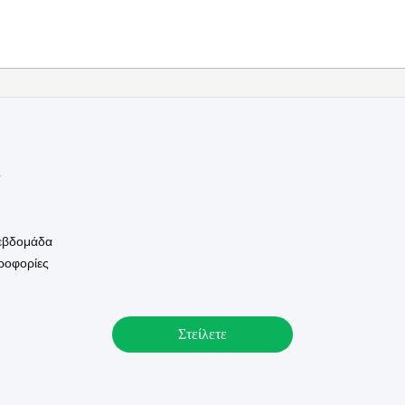
ς
 εβδομάδα
ηροφορίες