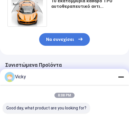
10 εκατομμύρια καθαρό TPU
αυτοθεραπευτικό αντι
γρατσουνιές αυτοκόλλητο PPF
αυτοκινήτου
Να συνεχίσει
Συνιστώμενα Προϊόντα
Vicky
8:08 PM
Good day, what product are you looking for?
Φόρμα Προστασίας
Φόρμα Προστασίας
Φωτογραφία
Πίνακας Φόρτισης
Πίνακας Φόρτισης
προστασίας