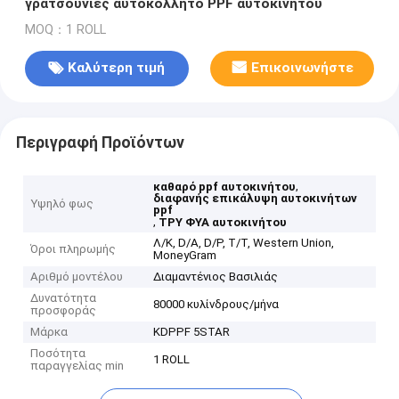
γρατσουνιές αυτοκόλλητο PPF αυτοκινήτου
MOQ：1 ROLL
Καλύτερη τιμή
Επικοινωνήστε
Περιγραφή Προϊόντων
,
καθαρό ppf αυτοκινήτου
διαφανής επικάλυψη αυτοκινήτων
Υψηλό φως
ppf
,
ΤΡΥ ΦΥΑ αυτοκινήτου
Λ/Κ, D/A, D/P, T/T, Western Union,
Όροι πληρωμής
MoneyGram
Αριθμό μοντέλου
Διαμαντένιος Βασιλιάς
Δυνατότητα
80000 κυλίνδρους/μήνα
προσφοράς
Μάρκα
KDPPF 5STAR
Ποσότητα
1 ROLL
παραγγελίας min