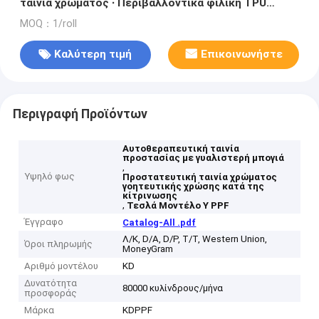
ταινία χρώματος ∙ Περιβαλλοντικά φιλική TPU
διαφανής περιτύλιξη αυτοκινήτου με 10ετή
MOQ：1/roll
εγγύηση για απρόσκοπτη εγκατάσταση
Καλύτερη τιμή
Επικοινωνήστε
Περιγραφή Προϊόντων
Αυτοθεραπευτική ταινία
προστασίας με γυαλιστερή μπογιά
,
Υψηλό φως
Προστατευτική ταινία χρώματος
γοητευτικής χρώσης κατά της
κίτρινωσης
,
Τεσλά Μοντέλο Y PPF
Έγγραφο
Catalog-All .pdf
Λ/Κ, D/A, D/P, T/T, Western Union,
Όροι πληρωμής
MoneyGram
Αριθμό μοντέλου
KD
Δυνατότητα
80000 κυλίνδρους/μήνα
προσφοράς
Μάρκα
KDPPF