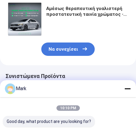
Αμέσως θεραπευτική γυαλιστερή
προστατευτική ταινία χρώματος ∙
Περιβαλλοντικά φιλική TPU
διαφανής περιτύλιξη αυτοκινήτου
με 10ετή εγγύηση για απρόσκοπτη
εγκατάσταση
Να συνεχίσει
Συνιστώμενα Προϊόντα
Mark
10:10 PM
Good day, what product are you looking for?
Φόρμα Προστασίας
Φόρμα Προστασίας
Φωτογραφία